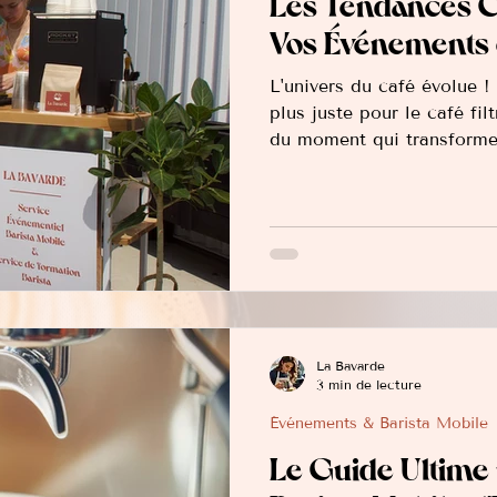
Les Tendances 
Vos Événements 
L'univers du café évolue !
plus juste pour le café fi
du moment qui transforme
mémorable pour vos événe
personnalisation poussée,
Martini pour une touche ch
durabilité des grains, et 
spectacle de la préparatio
La Bavarde
3 min de lecture
Événements & Barista Mobile
Le Guide Ultime 