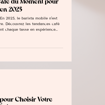
Café du Moment pour
en 2025
 En 2025, le barista mobile n'est
ltre. Découvrez les tendances café
nt chaque tasse en expérience
ments. Attendez-vous à la
 l'incontournable Bar Espresso
ic et énergisante, l'accent sur la
des boissons fonctionnelles. Le
n devient aussi un attrait majeur.
pour Choisir Votre