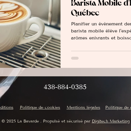
Barista Mobile 
Québec
Planifier un événement de
barista mobile élève l'expé
arômes enivrants et bois
choisir le bon barista mo
438-884-0385
ditions
Politique de cookies
Mentions légales
Politique de 
© 2025 La Bavarde . Propulsé et sécurisé par
Digitech Marketing